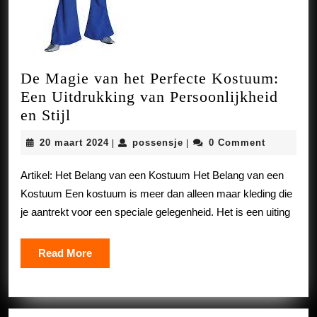
De Magie van het Perfecte Kostuum:
Een Uitdrukking van Persoonlijkheid
De
en Stijl
Magie
20
possensje
20 maart 2024
possensje
0 Comment
|
|
van
maart
het
2024
Artikel: Het Belang van een Kostuum Het Belang van een
Perfecte
Kostuum Een kostuum is meer dan alleen maar kleding die
Kostuum:
je aantrekt voor een speciale gelegenheid. Het is een uiting
Een
Uitdrukking
Read
Read More
van
More
Persoonlijkheid
en
Stijl