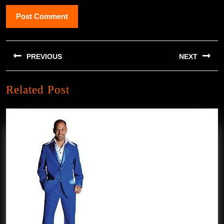
Berichtnavigatie
PREVIOUS
NEXT
Previous
Next
Related Post
post:
post: