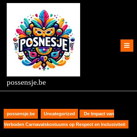
Skip
to
content
Skip
to
content
O
B
possensje.be
possensje.be
Uncategorized
De Impact van
Verboden Carnavalskostuums op Respect en Inclusiviteit