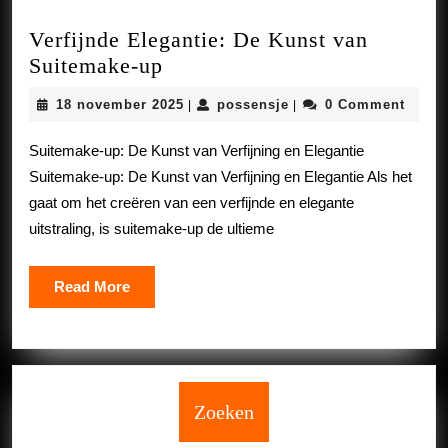
Verfijnde Elegantie: De Kunst van
Verfijnde
Suitemake-up
Elegantie:
18
possensje
18 november 2025
possensje
0 Comment
|
|
De
november
Kunst
2025
Suitemake-up: De Kunst van Verfijning en Elegantie
van
Suitemake-up: De Kunst van Verfijning en Elegantie Als het
Suitemake-
gaat om het creëren van een verfijnde en elegante
up
uitstraling, is suitemake-up de ultieme
Read
Read More
More
Zoeken