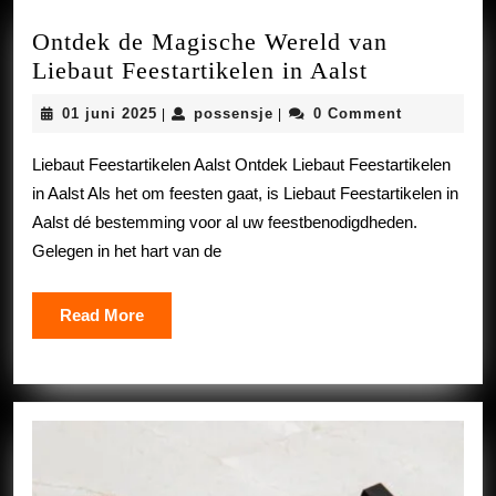
Ontdek de Magische Wereld van
Ontdek
Liebaut Feestartikelen in Aalst
de
01
possensje
01 juni 2025
possensje
0 Comment
|
|
Magische
juni
Wereld
2025
Liebaut Feestartikelen Aalst Ontdek Liebaut Feestartikelen
van
in Aalst Als het om feesten gaat, is Liebaut Feestartikelen in
Liebaut
Aalst dé bestemming voor al uw feestbenodigdheden.
Feestartike
Gelegen in het hart van de
in
Aalst
Read
Read More
More