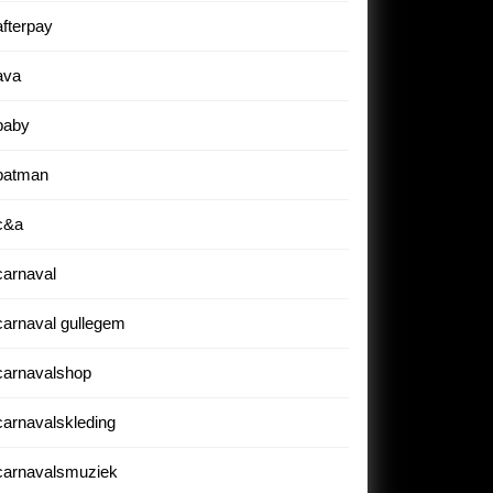
afterpay
ava
baby
batman
c&a
carnaval
carnaval gullegem
carnavalshop
carnavalskleding
carnavalsmuziek