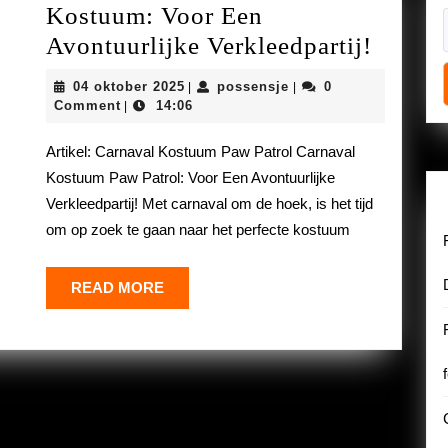
Kostuum: Voor Een
Paw
Avontuurlijke Verkleedpartij!
Patrol
04
possensje
04 oktober 2025
possensje
0
|
|
Carnav
oktober
Comment
14:06
|
2025
Kostu
Artikel: Carnaval Kostuum Paw Patrol Carnaval
Voor
Kostuum Paw Patrol: Voor Een Avontuurlijke
Een
Verkleedpartij! Met carnaval om de hoek, is het tijd
Avontu
om op zoek te gaan naar het perfecte kostuum
Verklee
READ
READ MORE
MORE