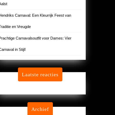
Aalst
Hendriks Carnaval: Een Kleurrijk Feest van
Traditie en Vreugde
Prachtige Carnavalsoutfit voor Dames: Vier
Carnaval in Stijl!
Laatste reacties
Geen reacties om te tonen.
Archief