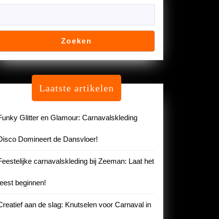
Zoeken
al
um:
Laatste artikelen
urlijke
Funky Glitter en Glamour: Carnavalskleding
dpartij!
Disco Domineert de Dansvloer!
Feestelijke carnavalskleding bij Zeeman: Laat het
feest beginnen!
Creatief aan de slag: Knutselen voor Carnaval in