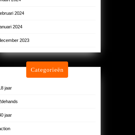
februari 2024
januari 2024
december 2023
Categorieën
18 jaar
2dehands
40 jaar
action