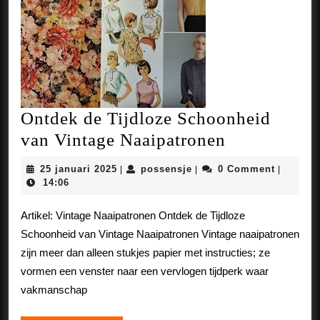
Ontdek de Tijdloze Schoonheid
Ontdek
van Vintage Naaipatronen
de
25
possensje
25 januari 2025
possensje
0 Comment
|
|
|
Tijdloze
januari
14:06
2025
Schoonheid
Artikel: Vintage Naaipatronen Ontdek de Tijdloze
van
Schoonheid van Vintage Naaipatronen Vintage naaipatronen
Vintage
zijn meer dan alleen stukjes papier met instructies; ze
Naaipatron
vormen een venster naar een vervlogen tijdperk waar
vakmanschap