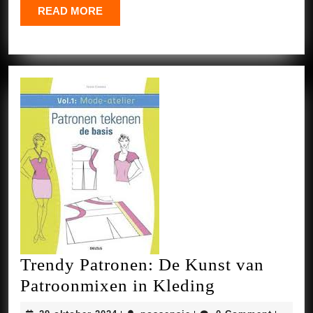
READ
READ MORE
MORE
Trendy Patronen: De Kunst van
Trendy
Patroonmixen in Kleding
Patronen: