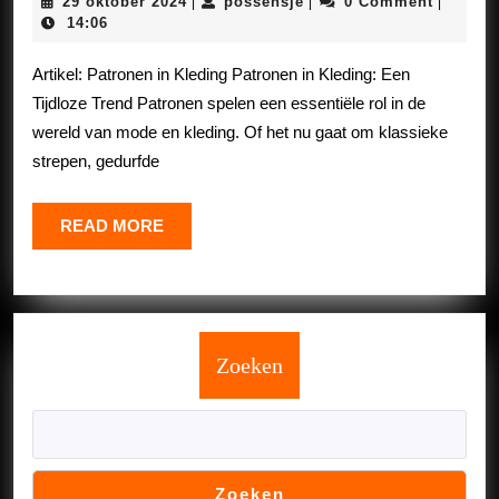
29
possensje
29 oktober 2024
possensje
0 Comment
|
|
|
De
oktober
14:06
2024
Kunst
Artikel: Patronen in Kleding Patronen in Kleding: Een
van
Tijdloze Trend Patronen spelen een essentiële rol in de
Patroonmix
wereld van mode en kleding. Of het nu gaat om klassieke
in
strepen, gedurfde
Kleding
READ
READ MORE
MORE
Zoeken
Zoeken