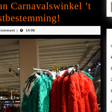
n Carnavalswinkel ’t
stbestemming!
je
Comment
14:06
|