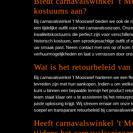
Biedt carnavalswinkel ’t M
kostuums aan?
Bij carnavalswinkel ’t Mooswief bieden we ook de 
een tijdelijke outfit voor het carnavalsseizoen. On
kwaliteitskostuums die perfect zijn voor verschill
historisch kostuum, een sprookjesachtige outfit of e
uw smaak past. Neem contact met ons op of kom la
verhuurmogelijkheden en laat u verrassen door ons 
Wat is het retourbeleid va
Bij carnavalswinkel ’t Mooswief hanteren we een fle
tevreden zijn met hun aankopen. Indien u om welke
kunt u binnen een bepaalde termijn het product reto
team staat klaar om u te assisteren bij het retourp
juiste oplossing krijgt. Wij streven ernaar om onze 
soepel en transparant retourbeleid bij carnavalswink
Heeft carnavalswinkel ’t M
tijdens het carnavalsseizoe