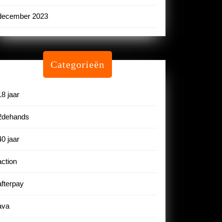
december 2023
Categorieën
18 jaar
2dehands
40 jaar
action
afterpay
ava