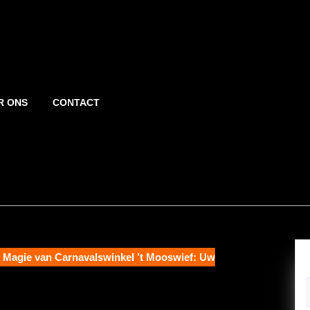
R ONS
CONTACT
Magie van Carnavalswinkel ’t Mooswief: Uw