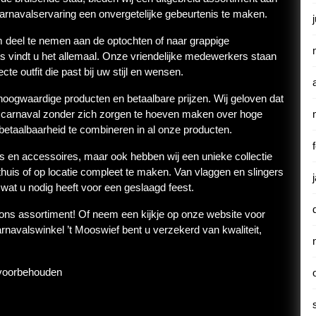
rnavalservaring een onvergetelijke gebeurtenis te maken.
m deel te nemen aan de optochten of naar grappige
s vindt u het allemaal. Onze vriendelijke medewerkers staan
cte outfit die past bij uw stijl en wensen.
hoogwaardige producten en betaalbare prijzen. Wij geloven dat
n carnaval zonder zich zorgen te hoeven maken over hoge
betaalbaarheid te combineren in al onze producten.
s en accessoires, maar ook hebben wij een unieke collectie
thuis of op locatie compleet te maken. Van vlaggen en slingers
s wat u nodig heeft voor een geslaagd feest.
 ons assortiment! Of neem een kijkje op onze website voor
arnavalswinkel ’t Mooswief bent u verzekerd van kwaliteit,
 voorbehouden