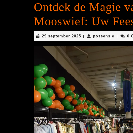
Ontdek de Magie va
Mooswief: Uw Fee
29
possens
29 september 2025
possensje
0 
|
|
september
2025