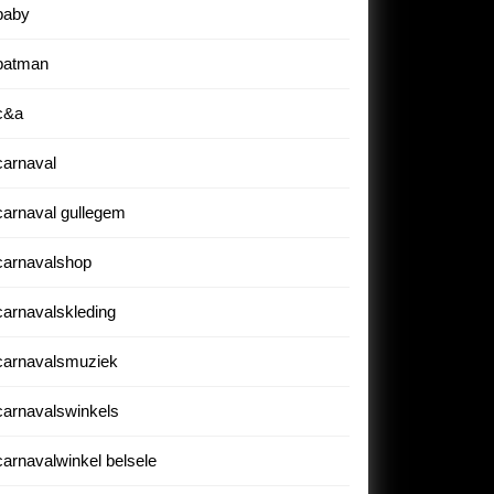
baby
batman
c&a
carnaval
carnaval gullegem
carnavalshop
carnavalskleding
carnavalsmuziek
carnavalswinkels
carnavalwinkel belsele