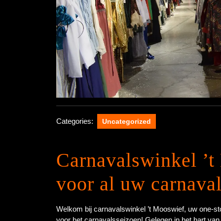
Categories:
Uncategorized
Carnavalswinkel ’t
voor al uw carnava
Welkom bij carnavalswinkel ’t Mooswief, uw one-sto
voor het carnavalsseizoen! Gelegen in het hart van