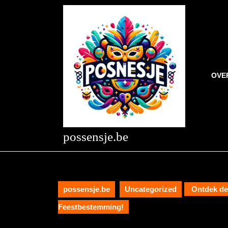
Skip
to
content
Skip
to
content
OVE
possensje.be
possensje.be
Uncategorized
Ontdek de 
Feestbestemming!