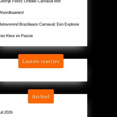
Leerrijk Feest: Ontdek Carnaval Met
Woordkaarten!
Betoverend Braziliaans Carnaval: Een Explosie
van Kleur en Passie
Laatste reacties
Geen reacties om te tonen.
Archief
juli 2026