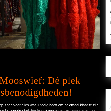
 Mooswief: Dé plek
lsbenodigdheden!
p-shop voor alles wat u nodig heeft om helemaal klaar te zijn
 de bruisende stad, bieden wij een uitgebreid assortiment aan