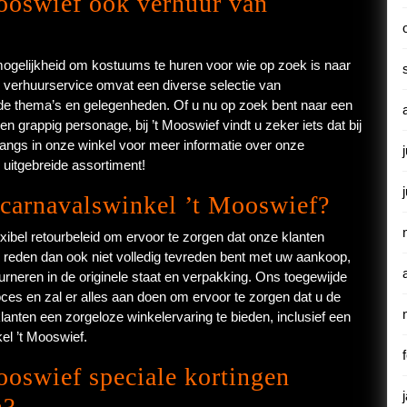
ooswief ook verhuur van
mogelijkheid om kostuums te huren voor wie op zoek is naar
ze verhuurservice omvat een diverse selectie van
ende thema’s en gelegenheden. Of u nu op zoek bent naar een
en grappig personage, bij ’t Mooswief vindt u zeker iets dat bij
ngs in onze winkel voor meer informatie over onze
uitgebreide assortiment!
n carnavalswinkel ’t Mooswief?
xibel retourbeleid om ervoor te zorgen dat onze klanten
 reden dan ook niet volledig tevreden bent met uw aankoop,
urneren in de originele staat en verpakking. Ons toegewijde
roces en zal er alles aan doen om ervoor te zorgen dat u de
klanten een zorgeloze winkelervaring te bieden, inclusief een
el ’t Mooswief.
ooswief speciale kortingen
n?