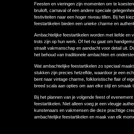
Feesten en vieringen zijn momenten om te koesteren 
bruiloft, carnaval of een andere speciale gelegenheid
festiviteiten naar een hoger niveau tillen. Bij het ki
feestartikelen bieden een unieke charme en authentic
Ambachtelijke feestartikelen worden met liefde e
trots zijn op hun werk. Of het nu gaat om handgem
straalt vakmanschap en aandacht voor detail uit. Do
het behoud van traditionele ambachten en onderst
Wat ambachtelijke feestartikelen zo speciaal maakt,
stukken zijn precies hetzelfde, waardoor je een echt
bent naar vintage charme, folkloristische flair of ei
breed scala aan opties om aan elke stijl en smaak 
Bij het plannen van je volgende feest of evenemen
feestartikelen. Niet alleen voeg je een vleugje authe
kunstenaars en vakmensen die deze prachtige creati
ambachtelijke feestartikelen en maak van elk momen