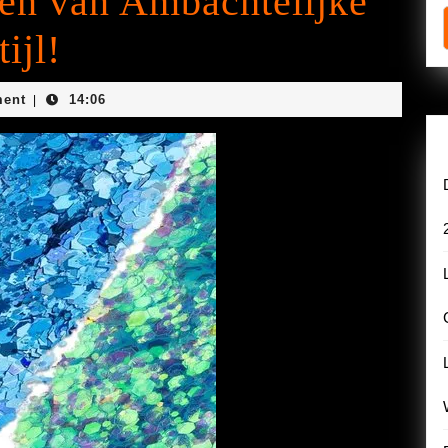
len van Ambachtelijke
ijl!
ent
14:06
|