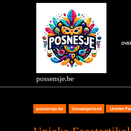
Skip
to
content
Skip
to
content
OVE
possensje.be
possensje.be
Uncategorized
Unieke Fees