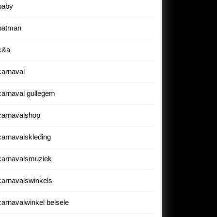
baby
batman
c&a
carnaval
carnaval gullegem
carnavalshop
carnavalskleding
carnavalsmuziek
carnavalswinkels
carnavalwinkel belsele