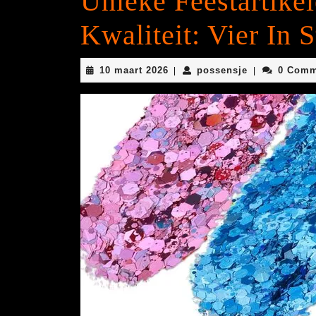
Unieke Feestartike
Kwaliteit: Vier In St
10
possensje
10 maart 2026
possensje
0 Comm
|
|
maart
2026