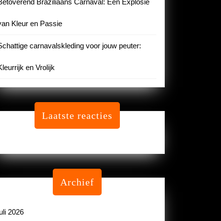
Betoverend Braziliaans Carnaval: Een Explosie
van Kleur en Passie
Schattige carnavalskleding voor jouw peuter:
Kleurrijk en Vrolijk
Laatste reacties
Geen reacties om te tonen.
Archief
juli 2026