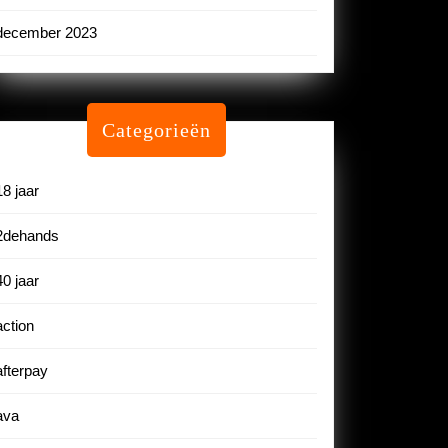
december 2023
Categorieën
18 jaar
2dehands
40 jaar
action
afterpay
ava