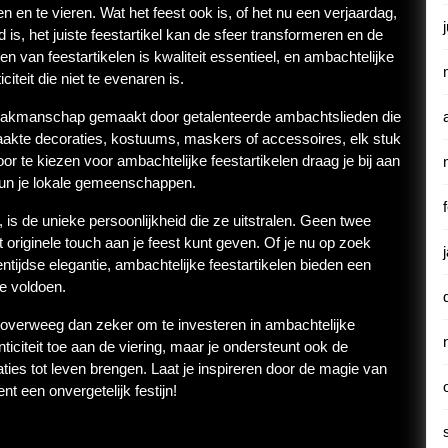
en te vieren. Wat het feest ook is, of het nu een verjaardag,
 is, het juiste feestartikel kan de sfeer transformeren en de
ezen van feestartikelen is kwaliteit essentieel, en ambachtelijke
iteit die niet te evenaren is.
n vakmanschap gemaakt door getalenteerde ambachtslieden die
aakte decoraties, kostuums, maskers of accessoires, elk stuk
or te kiezen voor ambachtelijke feestartikelen draag je bij aan
eun je lokale gemeenschappen.
 is de unieke persoonlijkheid die ze uitstralen. Geen twee
 originele touch aan je feest kunt geven. Of je nu op zoek
gentijdse elegantie, ambachtelijke feestartikelen bieden een
te voldoen.
t overweeg dan zeker om te investeren in ambachtelijke
nticiteit toe aan de viering, maar je ondersteunt ook de
es tot leven brengen. Laat je inspireren door de magie van
t een onvergetelijk festijn!