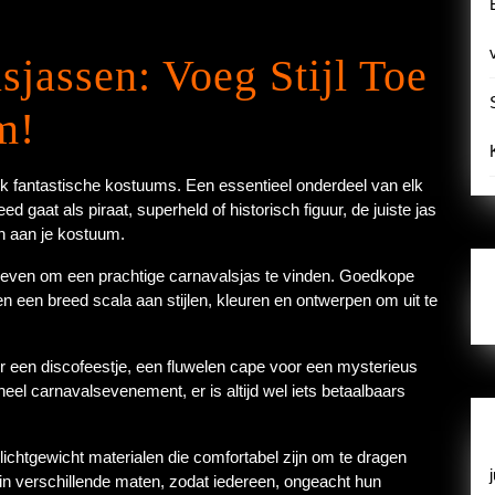
jassen: Voeg Stijl Toe
m!
lijk fantastische kostuums. Een essentieel onderdeel van elk
eed gaat als piraat, superheld of historisch figuur, de juiste jas
n aan je kostuum.
te geven om een prachtige carnavalsjas te vinden. Goedkope
n een breed scala aan stijlen, kleuren en ontwerpen om uit te
or een discofeestje, een fluwelen cape voor een mysterieus
neel carnavalsevenement, er is altijd wel iets betaalbaars
chtgewicht materialen die comfortabel zijn om te dragen
r in verschillende maten, zodat iedereen, ongeacht hun