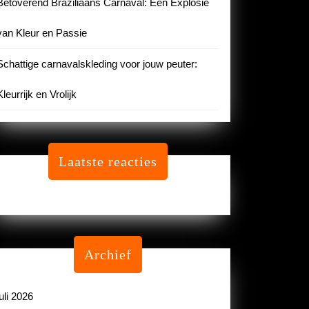
Betoverend Braziliaans Carnaval: Een Explosie
van Kleur en Passie
Schattige carnavalskleding voor jouw peuter:
Kleurrijk en Vrolijk
Laatste reacties
Geen reacties om te tonen.
Archief
juli 2026