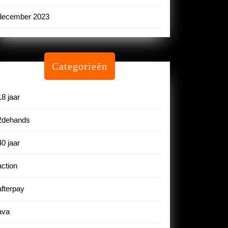
december 2023
Categorieën
18 jaar
2dehands
40 jaar
action
afterpay
ava