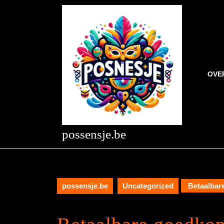
Skip
to
content
Skip
to
content
OVE
possensje.be
possensje.be
Uncategorized
Betaalbare