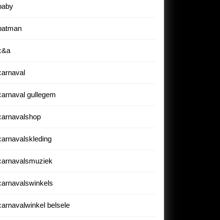
baby
batman
c&a
carnaval
carnaval gullegem
carnavalshop
carnavalskleding
carnavalsmuziek
carnavalswinkels
carnavalwinkel belsele