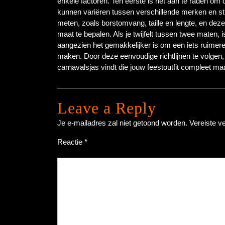
enkele factoren. Ten eerste is het aan te raden om
kunnen variëren tussen verschillende merken en sti
meten, zoals borstomvang, taille en lengte, en dez
maat te bepalen. Als je twijfelt tussen twee maten,
aangezien het gemakkelijker is om een iets ruimere
maken. Door deze eenvoudige richtlijnen te volgen,
carnavalsjas vindt die jouw feestoutfit compleet ma
Leave a Reply
Je e-mailadres zal niet getoond worden.
Vereiste v
Reactie
*