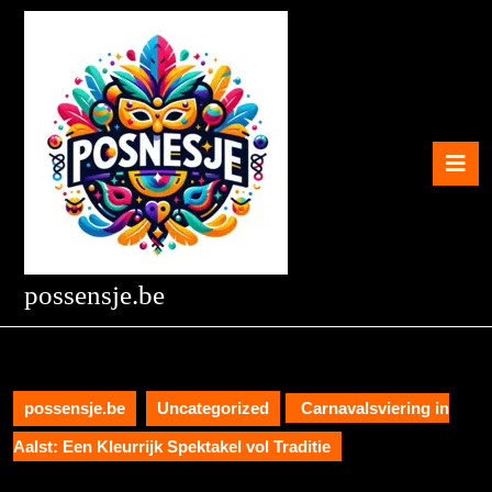
Skip
to
content
Skip
to
content
O
B
possensje.be
possensje.be
Uncategorized
Carnavalsviering in
Aalst: Een Kleurrijk Spektakel vol Traditie