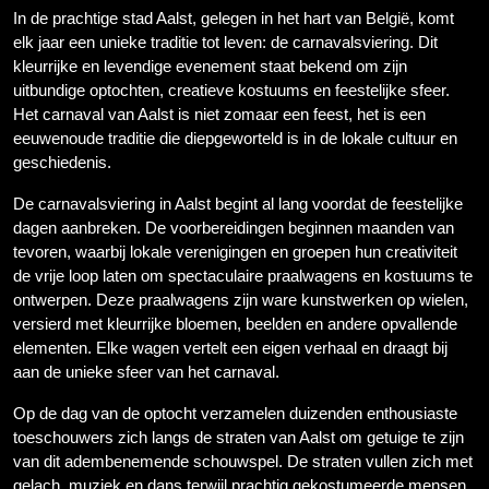
In de prachtige stad Aalst, gelegen in het hart van België, komt
elk jaar een unieke traditie tot leven: de carnavalsviering. Dit
kleurrijke en levendige evenement staat bekend om zijn
uitbundige optochten, creatieve kostuums en feestelijke sfeer.
Het carnaval van Aalst is niet zomaar een feest, het is een
eeuwenoude traditie die diepgeworteld is in de lokale cultuur en
geschiedenis.
De carnavalsviering in Aalst begint al lang voordat de feestelijke
dagen aanbreken. De voorbereidingen beginnen maanden van
tevoren, waarbij lokale verenigingen en groepen hun creativiteit
de vrije loop laten om spectaculaire praalwagens en kostuums te
ontwerpen. Deze praalwagens zijn ware kunstwerken op wielen,
versierd met kleurrijke bloemen, beelden en andere opvallende
elementen. Elke wagen vertelt een eigen verhaal en draagt bij
aan de unieke sfeer van het carnaval.
Op de dag van de optocht verzamelen duizenden enthousiaste
toeschouwers zich langs de straten van Aalst om getuige te zijn
van dit adembenemende schouwspel. De straten vullen zich met
gelach, muziek en dans terwijl prachtig gekostumeerde mensen