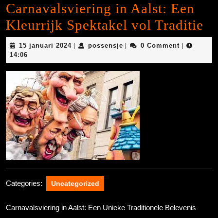
Carnavalsviering in Aalst: Een
Kleurrijk Spektakel vol Traditie
15
possensje
15 januari 2024
possensje
0 Comment
|
|
|
januari
14:06
2024
Categories:
Uncategorized
Carnavalsviering in Aalst: Een Unieke Traditionele Belevenis