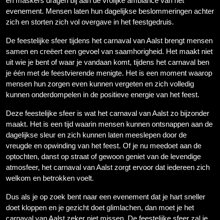
en maskers dragen bij aan de vrolijke ambiance van het
evenement. Mensen laten hun dagelijkse beslommeringen achter
zich en storten zich vol overgave in het feestgedruis.
De feestelijke sfeer tijdens het carnaval van Aalst brengt mensen
samen en creëert een gevoel van saamhorigheid. Het maakt niet
uit wie je bent of waar je vandaan komt, tijdens het carnaval ben
je één met de feestvierende menigte. Het is een moment waarop
mensen hun zorgen even kunnen vergeten en zich volledig
kunnen onderdompelen in de positieve energie van het feest.
Deze feestelijke sfeer is wat het carnaval van Aalst zo bijzonder
maakt. Het is een tijd waarin mensen kunnen ontsnappen aan de
dagelijkse sleur en zich kunnen laten meeslepen door de
vreugde en opwinding van het feest. Of je nu meedoet aan de
optochten, danst op straat of gewoon geniet van de levendige
atmosfeer, het carnaval van Aalst zorgt ervoor dat iedereen zich
welkom en betrokken voelt.
Dus als je op zoek bent naar een evenement dat je hart sneller
doet kloppen en je gezicht doet glimlachen, dan moet je het
carnaval van Aalst zeker niet missen. De feestelijke sfeer zal je