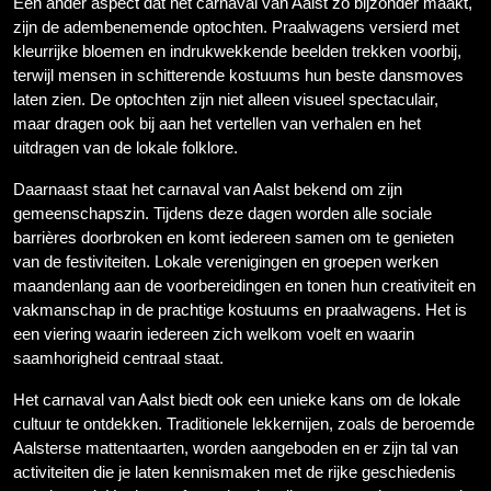
Een ander aspect dat het carnaval van Aalst zo bijzonder maakt,
zijn de adembenemende optochten. Praalwagens versierd met
kleurrijke bloemen en indrukwekkende beelden trekken voorbij,
terwijl mensen in schitterende kostuums hun beste dansmoves
laten zien. De optochten zijn niet alleen visueel spectaculair,
maar dragen ook bij aan het vertellen van verhalen en het
uitdragen van de lokale folklore.
Daarnaast staat het carnaval van Aalst bekend om zijn
gemeenschapszin. Tijdens deze dagen worden alle sociale
barrières doorbroken en komt iedereen samen om te genieten
van de festiviteiten. Lokale verenigingen en groepen werken
maandenlang aan de voorbereidingen en tonen hun creativiteit en
vakmanschap in de prachtige kostuums en praalwagens. Het is
een viering waarin iedereen zich welkom voelt en waarin
saamhorigheid centraal staat.
Het carnaval van Aalst biedt ook een unieke kans om de lokale
cultuur te ontdekken. Traditionele lekkernijen, zoals de beroemde
Aalsterse mattentaarten, worden aangeboden en er zijn tal van
activiteiten die je laten kennismaken met de rijke geschiedenis