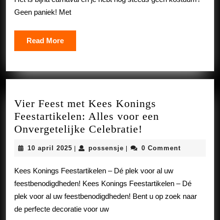
voor
Geen paniek! Met
het
Feest!
Read
Read More
More
Vier Feest met Kees Konings
Feestartikelen: Alles voor een
Vier
Onvergetelijke Celebratie!
Feest
10
possensje
10 april 2025
possensje
0 Comment
|
|
met
april
Kees
2025
Kees Konings Feestartikelen – Dé plek voor al uw
Konings
feestbenodigdheden! Kees Konings Feestartikelen – Dé
Feestartikelen:
plek voor al uw feestbenodigdheden! Bent u op zoek naar
Alles
de perfecte decoratie voor uw
voor