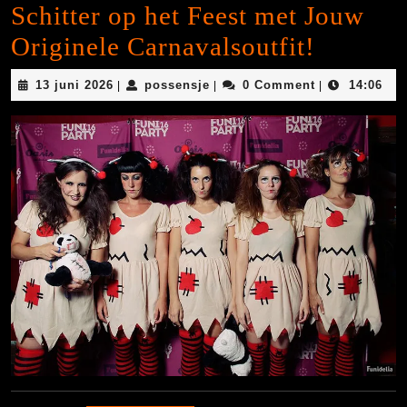
Schitter op het Feest met Jouw
Originele Carnavalsoutfit!
13
possensje
13 juni 2026
possensje
0 Comment
14:06
|
|
|
juni
2026