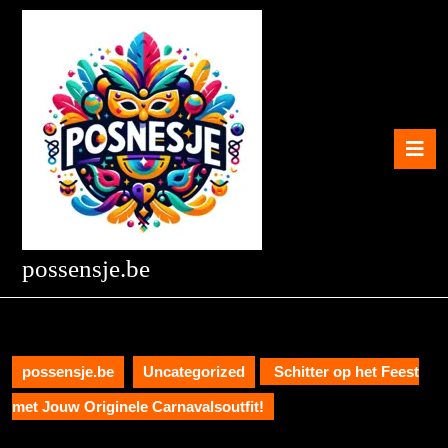
Skip
to
content
Skip
to
content
O
B
possensje.be
possensje.be
Uncategorized
Schitter op het Feest
met Jouw Originele Carnavalsoutfit!