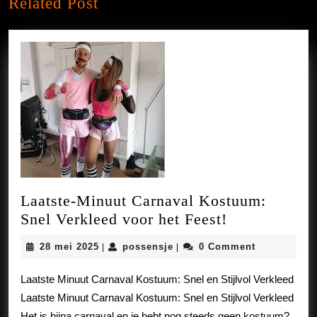
Related Post
post:
post:
Laatste-Minuut Carnaval Kostuum:
Laatste-
Snel Verkleed voor het Feest!
Minuut
28
possensje
28 mei 2025
possensje
0 Comment
|
|
Carnaval
mei
Kostuum:
2025
Laatste Minuut Carnaval Kostuum: Snel en Stijlvol Verkleed
Snel
Laatste Minuut Carnaval Kostuum: Snel en Stijlvol Verkleed
Verkleed
Het is bijna carnaval en je hebt nog steeds geen kostuum?