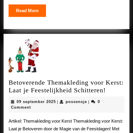
een
Read
Read More
Onvergetelijke
More
Celebratie!
Betoverende Themakleding voor Kerst:
Betovere
Laat je Feestelijkheid Schitteren!
Themakle
09
possensje
09 september 2025
possensje
0
|
|
voor
september
Comment
Kerst:
2025
Laat
Artikel: Themakleding voor Kerst Themakleding voor Kerst:
je
Laat je Betoveren door de Magie van de Feestdagen! Met