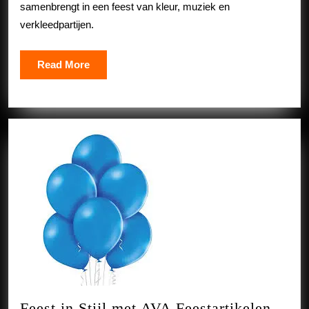
Kleurrij
samenbrengt in een feest van kleur, muziek en
Spektak
verkleedpartijen.
van
Traditie
Read
Read More
en
More
Vreugd
Feest in Stijl met AVA Feestartikelen –