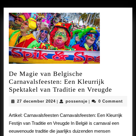
De Magie van Belgische
Carnavalsfeesten: Een Kleurrijk
De
Spektakel van Traditie en Vreugde
Magie
27
possensje
27 december 2024
possensje
0 Comment
|
|
van
december
Belgisc
2024
Artikel: Carnavalsfeesten Carnavalsfeesten: Een Kleurrijk
Carnava
Festijn van Traditie en Vreugde In België is carnaval een
Een
eeuwenoude traditie die jaarlijks duizenden mensen