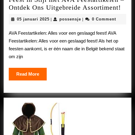
Fees
Ontdek Ons Uitgebreide Assortiment!
in
05
possensje
05 januari 2025
possensje
0 Comment
|
|
Stijl
januari
met
2025
AVA Feestartikelen: Alles voor een geslaagd feest! AVA
AVA
Feestartikelen: Alles voor een geslaagd feest! Als het op
Fees
feesten aankomt, is er één naam die in België bekend staat
–
om zijn
Ontd
Ons
Read
Read More
Uitg
More
Asso