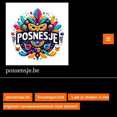
Skip
to
content
Skip
to
content
O
B
possensje.be
possensje.be
Uncategorized
Laat je stralen in een
origineel carnavalskostuum voor dames!