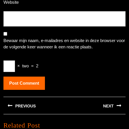
Website
Bewaar mijn naam, e-mailadres en website in deze browser voor
de volgende keer wanneer ik een reactie plaats.
×
two
=
2
Berichtnavigatie
PREVIOUS
NEXT
Previous
Next
Related Post
post:
post: