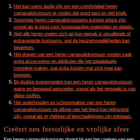
Het kan soms lastig zijn om een comfortabel heren
carnavalskostuum te vinden dat goed past en niet knelt.
Sommige heren carnavalskostuums kunnen prijzig zijn,
vooral als je kiest voor hoogwaardige materialen en details.
Niet alle heren voelen zich op hun gemak in opvallende of
extravagante kostuums, wat de keuzemogelijkheden kan
beperken.
Het dragen van een heren carnavalskostuum vereist vaak
extra accessoires en attributen die het totaalplaatje
compleet maken, wat extra kosten met zich mee kan
brengen.
Bij drukke evenementen kan een heren carnavalskostuum
warm en benauwd aanvoelen, vooral als het gemaakt is van
dikke stoffen.
Het onderhouden en schoonmaken van een heren
carnavalskostuum na afloop van het feest kan tijdrovend
zijn, vooral als er vlekken of beschadigingen zijn ontstaan.
Creëert een feestelijke en vrolijke sfeer
Een heren carnavalskostuum draagt bij aan het creëren van een