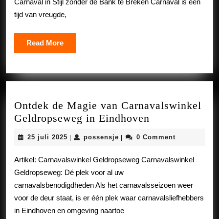
Carnaval in Stijl zonder de Bank te Breken Carnaval is een
zonder
tijd van vreugde,
Hoge
Kosten
Read
Read More
More
Ontdek de Magie van Carnavalswinkel
Ontdek
Geldropseweg in Eindhoven
de
25
possensje
25 juli 2025
possensje
0 Comment
|
|
Magie
juli
van
2025
Artikel: Carnavalswinkel Geldropseweg Carnavalswinkel
Carnavalswink
Geldropseweg: Dé plek voor al uw
Geldropseweg
carnavalsbenodigdheden Als het carnavalsseizoen weer
in
voor de deur staat, is er één plek waar carnavalsliefhebbers
Eindhoven
in Eindhoven en omgeving naartoe