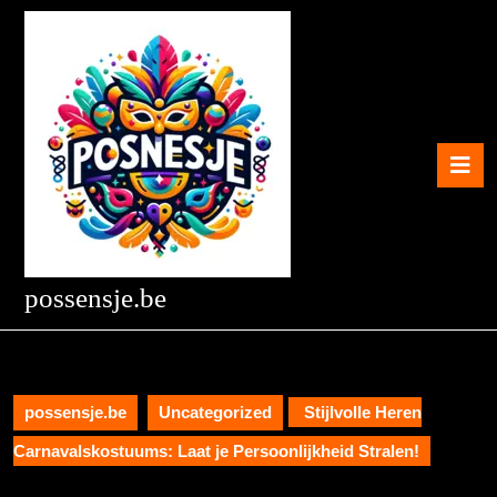
Skip
to
content
Skip
to
content
O
B
possensje.be
possensje.be
Uncategorized
Stijlvolle Heren
Carnavalskostuums: Laat je Persoonlijkheid Stralen!