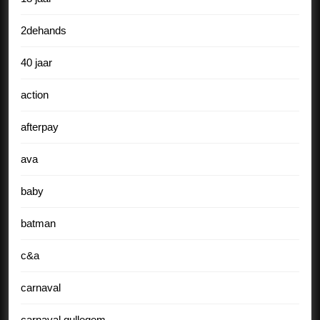
2dehands
40 jaar
action
afterpay
ava
baby
batman
c&a
carnaval
carnaval gullegem