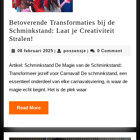
Betoverende Transformaties bij de
Schminkstand: Laat je Creativiteit
Betoverende
Stralen!
Transformaties
08
possensje
08 februari 2025
possensje
0 Comment
|
|
bij
februari
de
2025
Artikel: Schminkstand De Magie van de Schminkstand:
Schminkstand:
Transformeer jezelf voor Carnaval! De schminkstand, een
Laat
essentieel onderdeel van elke carnavalsviering, is waar de
je
magie echt begint. Het is de plek waar
Creativiteit
Stralen!
Read
Read More
More