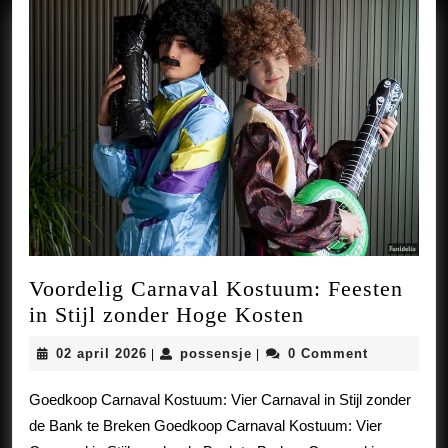
Voordelig Carnaval Kostuum: Feesten
Voordelig
in Stijl zonder Hoge Kosten
Carnaval
02
possensje
02 april 2026
possensje
0 Comment
|
|
Kostuum:
april
Feesten
2026
Goedkoop Carnaval Kostuum: Vier Carnaval in Stijl zonder
in
de Bank te Breken Goedkoop Carnaval Kostuum: Vier
Stijl