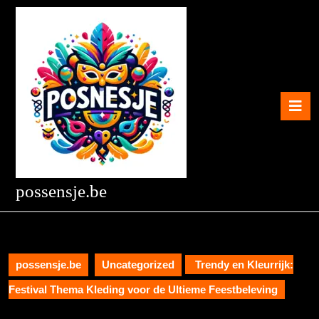
Skip
to
content
Skip
to
content
O
B
possensje.be
possensje.be
Uncategorized
Trendy en Kleurrijk:
Festival Thema Kleding voor de Ultieme Feestbeleving