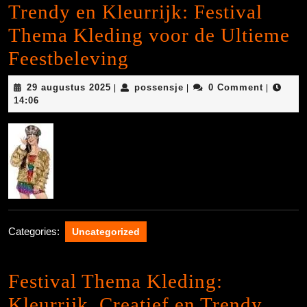
Trendy en Kleurrijk: Festival
Thema Kleding voor de Ultieme
Feestbeleving
29
possensje
29 augustus 2025
possensje
0 Comment
|
|
|
augustus
14:06
2025
Categories:
Uncategorized
Festival Thema Kleding:
Kleurrijk, Creatief en Trendy