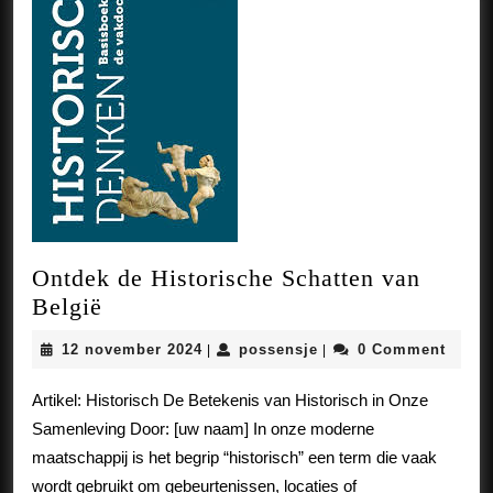
Ontdek de Historische Schatten van
Ontdek
België
de
12
possensje
12 november 2024
possensje
0 Comment
|
|
Historische
november
Schatten
2024
Artikel: Historisch De Betekenis van Historisch in Onze
van
Samenleving Door: [uw naam] In onze moderne
België
maatschappij is het begrip “historisch” een term die vaak
wordt gebruikt om gebeurtenissen, locaties of