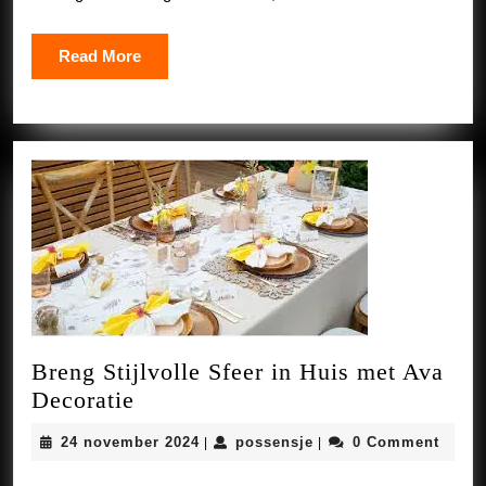
Read
Read More
More
Breng Stijlvolle Sfeer in Huis met Ava
Breng
Decoratie
Stijlvolle
24
possensje
24 november 2024
possensje
0 Comment
|
|
Sfeer
november
in
2024