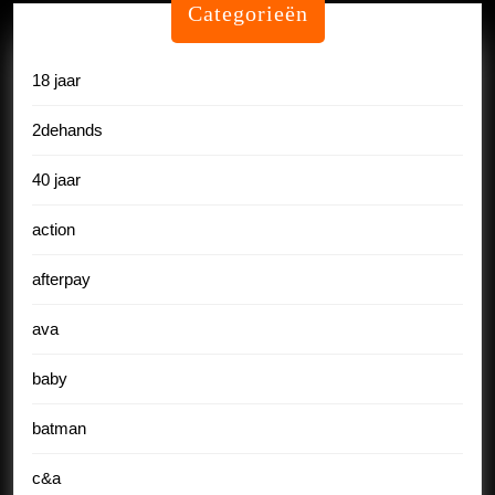
Categorieën
18 jaar
2dehands
40 jaar
action
afterpay
ava
baby
batman
c&a