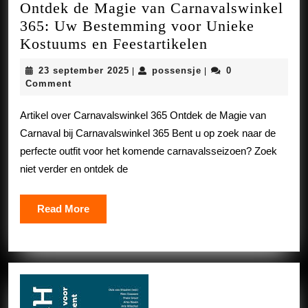
Ontdek de Magie van Carnavalswinkel
365: Uw Bestemming voor Unieke
Ontdek
Kostuums en Feestartikelen
de
23
possensje
23 september 2025
possensje
0
|
|
Magie
september
Comment
van
2025
Carnavalswink
Artikel over Carnavalswinkel 365 Ontdek de Magie van
365:
Carnaval bij Carnavalswinkel 365 Bent u op zoek naar de
Uw
perfecte outfit voor het komende carnavalsseizoen? Zoek
Bestemming
niet verder en ontdek de
voor
Unieke
Read
Read More
Kostuums
More
en
Feestartikelen