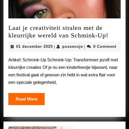
Laat je creativiteit stralen met de
Laat
kleurrijke wereld van Schmink-Up!
je
01
possensje
01 december 2025
possensje
0 Comment
|
|
creativi
december
stralen
2025
Artikel: Schmink-Up Schmink-Up: Transformeer jezelf met
met
kleurrijke creaties Of je nu een kinderfeestje bijwoont, naar
de
een festival gaat of gewoon zin hebt in wat extra flair voor
kleurri
een speciale gelegenheid,
wereld
van
Read
Read More
Schmin
More
Up!