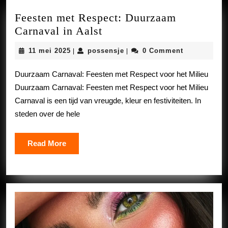
Feesten met Respect: Duurzaam
Feesten
Carnaval in Aalst
met
11
possensje
11 mei 2025
possensje
0 Comment
|
|
Respect:
mei
Duurzaam
2025
Duurzaam Carnaval: Feesten met Respect voor het Milieu
Carnaval
Duurzaam Carnaval: Feesten met Respect voor het Milieu
in
Carnaval is een tijd van vreugde, kleur en festiviteiten. In
Aalst
steden over de hele
Read
Read More
More