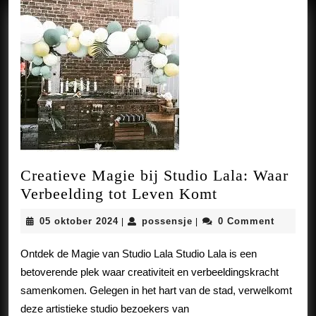
Creatieve Magie bij Studio Lala: Waar
Creatieve
Verbeelding tot Leven Komt
Magie
05
possensje
05 oktober 2024
possensje
0 Comment
|
|
bij
oktober
Studio
2024
Ontdek de Magie van Studio Lala Studio Lala is een
Lala:
betoverende plek waar creativiteit en verbeeldingskracht
Waar
samenkomen. Gelegen in het hart van de stad, verwelkomt
Verbeelding
deze artistieke studio bezoekers van