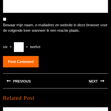
Bewaar mijn naam, e-mailadres en website in deze browser voor
de volgende keer wanneer ik een reactie plaats.
six
×
=
twelve
Berichtnavigatie
PREVIOUS
NEXT
Previous
Next
Related Post
post:
post: