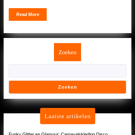
tot
Leven
Read
Read More
Komt
More
Zoeken
Zoeken
Laatste artikelen
Funky Glitter en Glamour: Carnavalskleding Disco