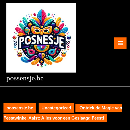
Skip
to
content
Skip
to
content
O
B
possensje.be
possensje.be
Uncategorized
Ontdek de Magie van
Feestwinkel Aalst: Alles voor een Geslaagd Feest!