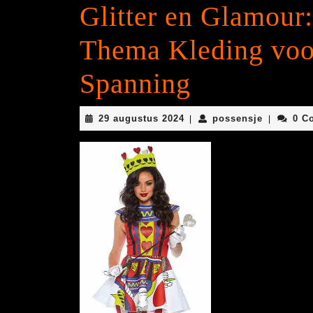
Glitter en Glamour:
Thema Kleding voo
Spanning
29
possensje
29 augustus 2024
possensje
0 C
|
|
augustus
2024