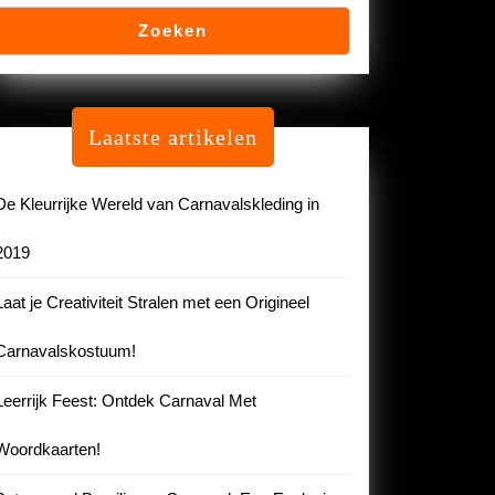
Zoeken
Laatste artikelen
De Kleurrijke Wereld van Carnavalskleding in
2019
Laat je Creativiteit Stralen met een Origineel
Carnavalskostuum!
Leerrijk Feest: Ontdek Carnaval Met
Woordkaarten!