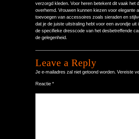
verzorgd kleden. Voor heren betekent dit vaak het
overhemd. Vrouwen kunnen kiezen voor elegante av
toevoegen van accessoires zoals sieraden en stijlv
dat je de juiste uitstraling hebt voor een avondje uit
de specifieke dresscode van het desbetreffende cas
de gelegenheid.
Leave a Reply
Je e-mailadres zal niet getoond worden.
Vereiste v
Reactie
*