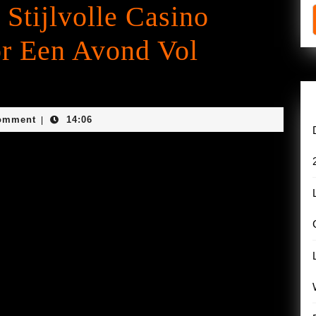
 Stijlvolle Casino
r Een Avond Vol
omment
14:06
|