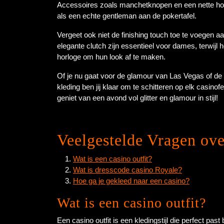
Accessoires zoals manchetknopen en een nette horl
als een echte gentleman aan de pokertafel.
Vergeet ook niet de finishing touch toe te voegen a
elegante clutch zijn essentieel voor dames, terwijl
horloge om hun look af te maken.
Of je nu gaat voor de glamour van Las Vegas of de
kleding ben jij klaar om te schitteren op elk casinofe
geniet van een avond vol glitter en glamour in stijl!
Veelgestelde Vragen ov
Wat is een casino outfit?
Wat is dresscode casino Royale?
Hoe ga je gekleed naar een casino?
Wat is een casino outfit?
Een casino outfit is een kledingstijl die perfect pas