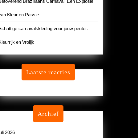
Betoverend Braziliaans Carnaval: Een Explosie
van Kleur en Passie
Schattige carnavalskleding voor jouw peuter:
Kleurrijk en Vrolijk
Laatste reacties
Geen reacties om te tonen.
Archief
juli 2026