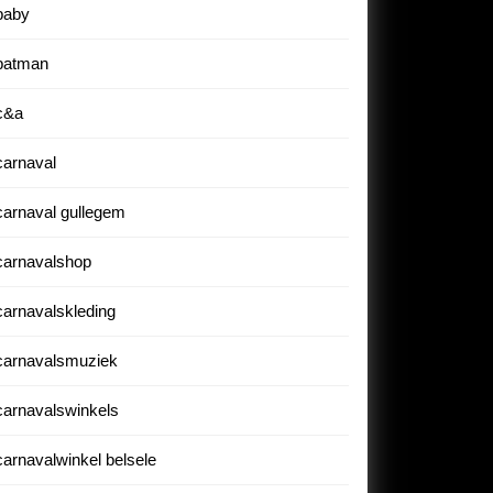
baby
batman
c&a
carnaval
carnaval gullegem
carnavalshop
carnavalskleding
carnavalsmuziek
carnavalswinkels
carnavalwinkel belsele