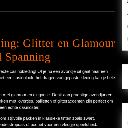
ng: Glitter en Glamour
l Spanning
ecte casinokleding! Of je nu een avondje uit gaat naar een
et een casinolook, het dragen van gepaste kleding kan je hele
 met glamour en elegantie. Denk aan prachtige avondjurken
ken met lovertjes, pailletten of glitteraccenten zijn perfect om
 een echte casinoster.
om stijlvolle pakken in klassieke tinten zoals zwart,
ende stropdas of pochet voor een vleugje speelsheid.