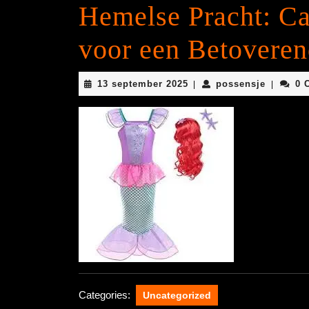
Hemelse Pracht: C
voor een Betoveren
13
possens
13 september 2025
possensje
0 
|
|
september
2025
Categories:
Uncategorized