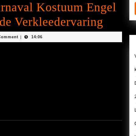
arnaval Kostuum Engel
de Verkleedervaring
je
Comment
14:06
|