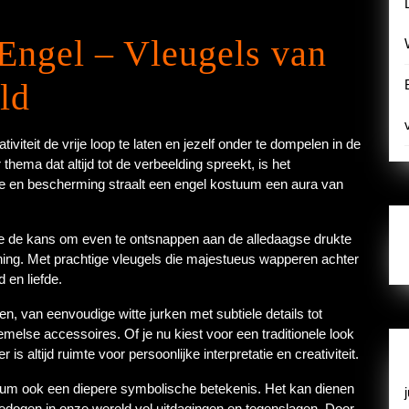
Engel – Vleugels van
ld
ativiteit de vrije loop te laten en jezelf onder te dompelen in de
hema dat altijd tot de verbeelding spreekt, is het
e en bescherming straalt een engel kostuum een aura van
je de kans om even te ontsnappen aan de alledaagse drukte
jning. Met prachtige vleugels die majestueus wapperen achter
 en liefde.
n, van eenvoudige witte jurken met subtiele details tot
melse accessoires. Of je nu kiest voor een traditionele look
s altijd ruimte voor persoonlijke interpretatie en creativiteit.
uum ook een diepere symbolische betekenis. Het kan dienen
edogen in onze wereld vol uitdagingen en tegenslagen. Door