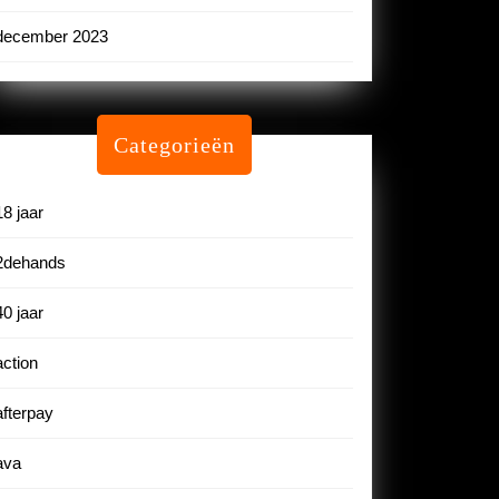
december 2023
Categorieën
18 jaar
2dehands
40 jaar
action
afterpay
ava