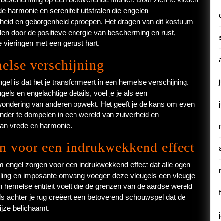
de harmonie en sereniteit uitstralen die engelen
gheid en geborgenheid oproepen. Het dragen van dit kostuum
len door de positieve energie van bescherming en rust,
 vieringen met een gerust hart.
melse verschijning
l is dat het je transformeert in een hemelse verschijning.
els en engelachtige details, voel je je als een
erwondering van anderen opwekt. Het geeft je de kans om even
 onder te dompelen in een wereld van zuiverheid en
van vrede en harmonie.
n voor een indrukwekkend effect
 engel zorgen voor een indrukwekkend effect dat alle ogen
traling en imposante omvang voegen deze vleugels een vleugje
en hemelse entiteit voelt die de grenzen van de aardse wereld
ls achter je rug creëert een betoverend schouwspel dat de
jze belichaamt.