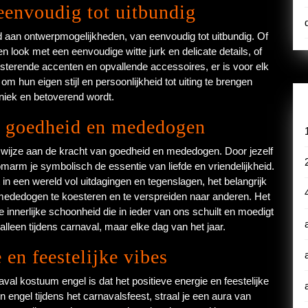
 eenvoudig tot uitbundig
d aan ontwerpmogelijkheden, van eenvoudig tot uitbundig. Of
n look met een eenvoudige witte jurk en delicate details, of
insterende accenten en opvallende accessoires, er is voor elk
t om hun eigen stijl en persoonlijkheid tot uiting te brengen
niek en betoverend wordt.
an goedheid en mededogen
 wijze aan de kracht van goedheid en mededogen. Door jezelf
 omarm je symbolisch de essentie van liefde en vriendelijkheid.
in een wereld vol uitdagingen en tegenslagen, het belangrijk
 mededogen te koesteren en te verspreiden naar anderen. Het
innerlijke schoonheid die in ieder van ons schuilt en moedigt
leen tijdens carnaval, maar elke dag van het jaar.
 en feestelijke vibes
al kostuum engel is dat het positieve energie en feestelijke
n engel tijdens het carnavalsfeest, straal je een aura van