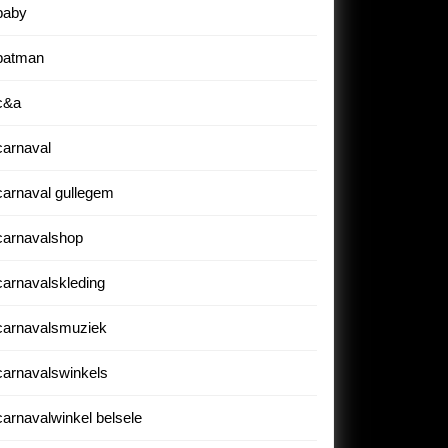
baby
batman
c&a
carnaval
carnaval gullegem
carnavalshop
carnavalskleding
carnavalsmuziek
carnavalswinkels
carnavalwinkel belsele