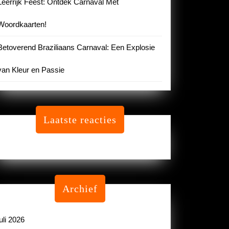
Leerrijk Feest: Ontdek Carnaval Met
Woordkaarten!
Betoverend Braziliaans Carnaval: Een Explosie
van Kleur en Passie
Laatste reacties
Geen reacties om te tonen.
Archief
juli 2026