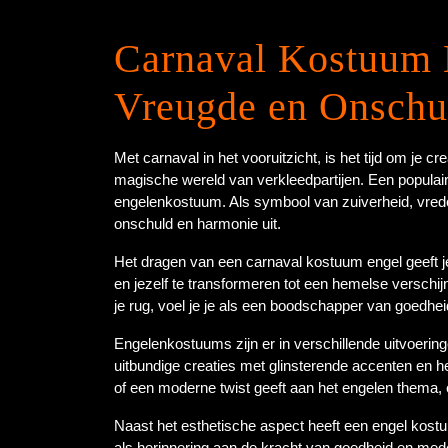
Carnaval Kostuum 
Vreugde en Onschu
Met carnaval in het vooruitzicht, is het tijd om je cre
magische wereld van verkleedpartijen. Een populair t
engelenkostuum. Als symbool van zuiverheid, vred
onschuld en harmonie uit.
Het dragen van een carnaval kostuum engel geeft 
en jezelf te transformeren tot een hemelse verschi
je rug, voel je je als een boodschapper van goedheid
Engelenkostuums zijn er in verschillende uitvoeringe
uitbundige creaties met glinsterende accenten en he
of een moderne twist geeft aan het engelen thema, er i
Naast het esthetische aspect heeft een engel kost
als herinnering aan de kracht van goedheid en med