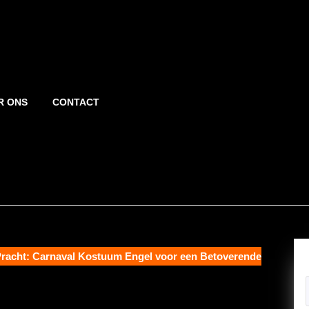
R ONS
CONTACT
racht: Carnaval Kostuum Engel voor een Betoverende