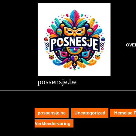
Skip
to
content
Skip
to
content
OVE
possensje.be
possensje.be
Uncategorized
Hemelse P
Verkleedervaring