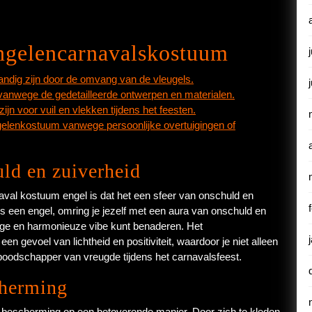
ngelencarnavalskostuum
dig zijn door de omvang van de vleugels.
nwege de gedetailleerde ontwerpen en materialen.
jn voor vuil en vlekken tijdens het feesten.
ngelenkostuum vanwege persoonlijke overtuigingen of
uld en zuiverheid
val kostuum engel is dat het een sfeer van onschuld en
ls een engel, omring je jezelf met een aura van onschuld en
dige en harmonieuze vibe kunt benaderen. Het
n gevoel van lichtheid en positiviteit, waardoor je niet alleen
en boodschapper van vreugde tijdens het carnavalsfeest.
cherming
 bescherming op een betoverende manier. Door zich te kleden