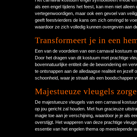
als een engel tijdens het feest, kan men niet alleen 
vertegenwoordigen, maar ook een gevoel van veili
geeft feestvierders de kans om zich omringd te voe
waardoor ze zich volledig kunnen overgeven aan de
Transformeert je in een he
Een van de voordelen van een carnaval kostuum enge
Door het dragen van dit kostuum met prachtige vleug
bovennatuurlijke entiteit die de bewondering en v
te ontsnappen aan de alledaagse realiteit en jezelf
schoonheid, waar je straalt als een boodschapper 
Majestueuze vleugels zorge
De majestueuze vleugels van een carnaval kostuum
op jou gericht zal houden. Met hun gracieuze uits
magie toe aan je verschijning, waardoor je je als e
overstijgt. Het wapperen van deze prachtige vleuge
essentie van het engelen thema op meeslepende wi