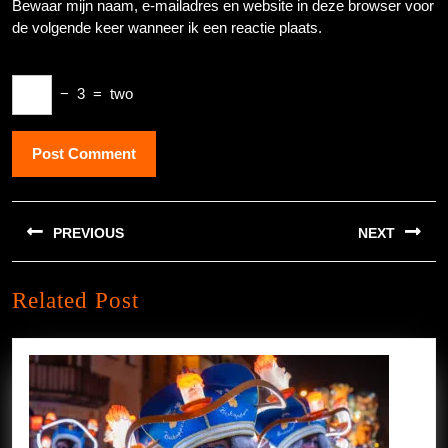
Bewaar mijn naam, e-mailadres en website in deze browser voor
de volgende keer wanneer ik een reactie plaats.
−
3
=
two
Berichtnavigatie
PREVIOUS
NEXT
Previous
Next
Related Post
post:
post: