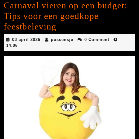
Carnaval vieren op een budget:
Tips voor een goedkope
feestbeleving
03
possensje
03 april 2026
possensje
0 Comment
|
|
|
april
14:06
2026