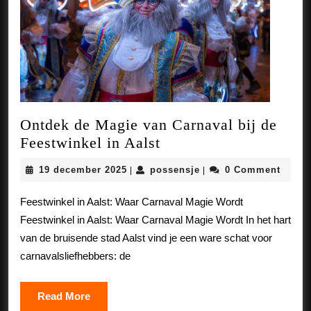
Ontdek de Magie van Carnaval bij de
Ontdek
Feestwinkel in Aalst
de
19
possensje
19 december 2025
possensje
0 Comment
|
|
Magie
december
van
2025
Feestwinkel in Aalst: Waar Carnaval Magie Wordt
Carnaval
Feestwinkel in Aalst: Waar Carnaval Magie Wordt In het hart
bij
van de bruisende stad Aalst vind je een ware schat voor
de
carnavalsliefhebbers: de
Feestwinkel
in
Read
Read More
Aalst
More