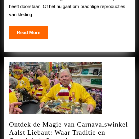
hun
heeft doorstaan. Of het nu gaat om prachtige reproducties
Glorie
van kleding
Read
Read More
More
Ontdek de Magie van Carnavalswinkel
Aalst Liebaut: Waar Traditie en