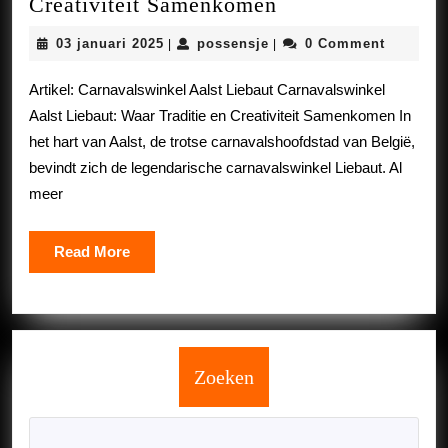
Ontdek
Creativiteit Samenkomen
de
03
possensje
03 januari 2025
possensje
0 Comment
|
|
Magie
januari
van
2025
Artikel: Carnavalswinkel Aalst Liebaut Carnavalswinkel
Carnavalswinkel
Aalst Liebaut: Waar Traditie en Creativiteit Samenkomen In
Aalst
het hart van Aalst, de trotse carnavalshoofdstad van België,
Liebaut:
bevindt zich de legendarische carnavalswinkel Liebaut. Al
Waar
meer
Traditie
en
Read
Read More
Creativiteit
More
Samenkomen
Zoeken