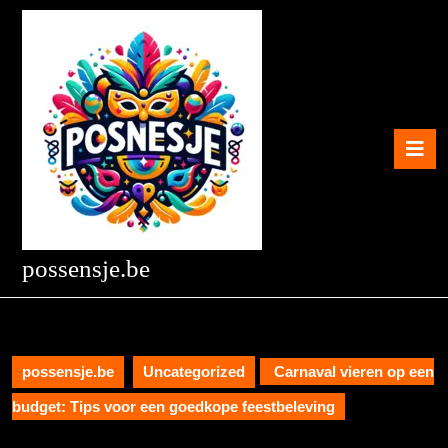
Skip
to
content
Skip
to
content
O
B
possensje.be
possensje.be
Uncategorized
Carnaval vieren op een
budget: Tips voor een goedkope feestbeleving