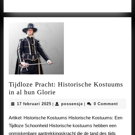
Tijdloze Pracht: Historische Kostuums
Tijdloze
in al hun Glorie
Pracht:
17
possensje
17 februari 2025
possensje
0 Comment
|
|
Historische
februari
Kostuums
2025
Artikel: Historische Kostuums Historische Kostuums: Een
in
Tijdloze Schoonheid Historische kostuums hebben een
al
onmiskenbare aantrekkingskracht die de tand des tijds