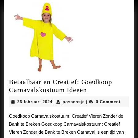
Betaalbaar en Creatief: Goedkoop
Betaalbaar
Carnavalskostuum Ideeën
en
26
possensje
26 februari 2024
possensje
0 Comment
|
|
Creatief:
februari
Goedkoop
2024
Goedkoop Carnavalskostuum: Creatief Vieren Zonder de
Carnavalskostu
Bank te Breken Goedkoop Carnavalskostuum: Creatief
Ideeën
Vieren Zonder de Bank te Breken Carnaval is een tijd van