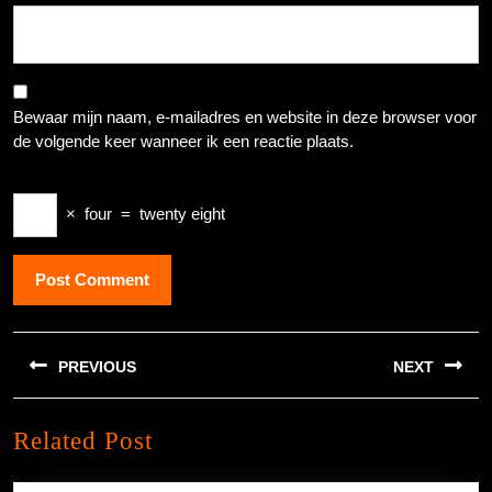
Bewaar mijn naam, e-mailadres en website in deze browser voor
de volgende keer wanneer ik een reactie plaats.
×
four
=
twenty eight
Berichtnavigatie
PREVIOUS
NEXT
Previous
Next
Related Post
post:
post: