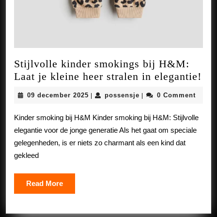
Stijlvolle kinder smokings bij H&M:
Sti
Laat je kleine heer stralen in elegantie!
kin
09
possensje
09 december 2025
possensje
0 Comment
|
|
sm
december
bij
2025
Kinder smoking bij H&M Kinder smoking bij H&M: Stijlvolle
H&
elegantie voor de jonge generatie Als het gaat om speciale
Laa
gelegenheden, is er niets zo charmant als een kind dat
je
gekleed
kle
hee
Read
Read More
str
More
in
ele