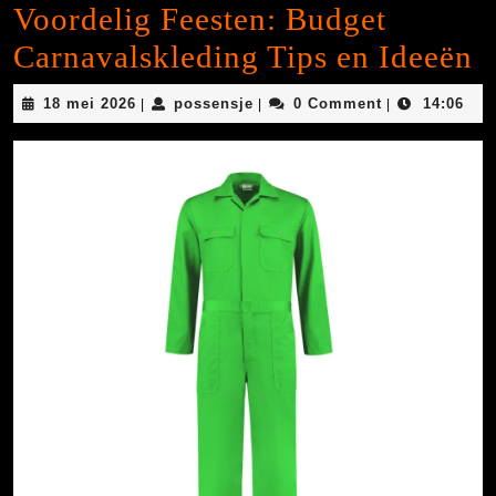
Voordelig Feesten: Budget
Carnavalskleding Tips en Ideeën
18
possensje
18 mei 2026
possensje
0 Comment
14:06
|
|
|
mei
2026