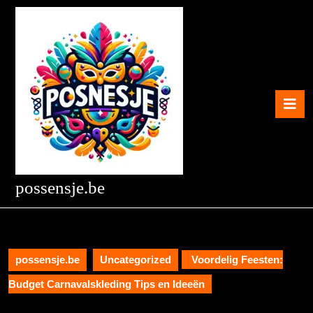
Skip
to
content
Skip
to
content
O
B
possensje.be
possensje.be
Uncategorized
Voordelig Feesten:
Budget Carnavalskleding Tips en Ideeën