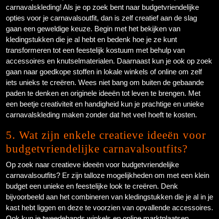
carnavalskleding! Als je op zoek bent naar budgetvriendelijke
opties voor je carnavalsoutfit, dan is zelf creatief aan de slag
gaan een geweldige keuze. Begin met het bekijken van
kledingstukken die je al hebt en bedenk hoe je ze kunt
transformeren tot een feestelijk kostuum met behulp van
accessoires en knutselmaterialen. Daarnaast kun je ook op zoek
gaan naar goedkope stoffen in lokale winkels of online om zelf
iets unieks te creëren. Wees niet bang om buiten de gebaande
paden te denken en originele ideeën tot leven te brengen. Met
een beetje creativiteit en handigheid kun je prachtige en unieke
carnavalskleding maken zonder dat het veel hoeft te kosten.
5. Wat zijn enkele creatieve ideeën voor
budgetvriendelijke carnavalsoutfits?
Op zoek naar creatieve ideeën voor budgetvriendelijke
carnavalsoutfits? Er zijn talloze mogelijkheden om met een klein
budget een unieke en feestelijke look te creëren. Denk
bijvoorbeeld aan het combineren van kledingstukken die je al in je
kast hebt liggen en deze te voorzien van opvallende accessoires.
Ook kun je tweedehands winkels en online marktplaatsen