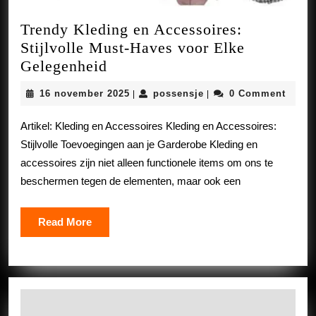
Trendy Kleding en Accessoires:
Stijlvolle Must-Haves voor Elke
Trendy
Gelegenheid
Kleding
16
possensje
16 november 2025
possensje
0 Comment
|
|
en
november
Accessoires:
2025
Artikel: Kleding en Accessoires Kleding en Accessoires:
Stijlvolle
Stijlvolle Toevoegingen aan je Garderobe Kleding en
Must-
accessoires zijn niet alleen functionele items om ons te
Haves
beschermen tegen de elementen, maar ook een
voor
Elke
Read
Read More
Gelegenheid
More