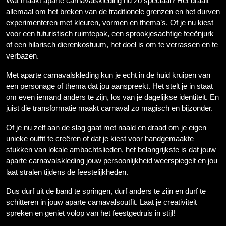
Wat maakt aparte carnavalskleding nu zo speciaal? Het draait
allemaal om het breken van de traditionele grenzen en het durven
experimenteren met kleuren, vormen en thema’s. Of je nu kiest
voor een futuristisch ruimtepak, een sprookjesachtige feeënjurk
of een hilarisch dierenkostuum, het doel is om te verrassen en te
verbazen.
Met aparte carnavalskleding kun je echt in de huid kruipen van
een personage of thema dat jou aanspreekt. Het stelt je in staat
om even iemand anders te zijn, los van je dagelijkse identiteit. En
juist die transformatie maakt carnaval zo magisch en bijzonder.
Of je nu zelf aan de slag gaat met naald en draad om je eigen
unieke outfit te creëren of dat je kiest voor handgemaakte
stukken van lokale ambachtslieden, het belangrijkste is dat jouw
aparte carnavalskleding jouw persoonlijkheid weerspiegelt en jou
laat stralen tijdens de feestelijkheden.
Dus durf uit de band te springen, durf anders te zijn en durf te
schitteren in jouw aparte carnavalsoutfit. Laat je creativiteit
spreken en geniet volop van het feestgedruis in stijl!