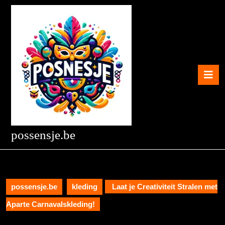
Skip
to
content
Skip
to
content
O
B
possensje.be
possensje.be
kleding
Laat je Creativiteit Stralen met
Aparte Carnavalskleding!