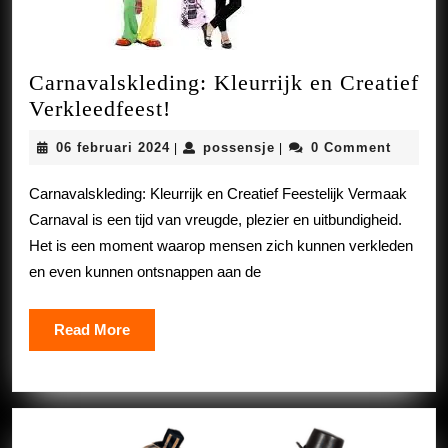
Carnavalskleding: Kleurrijk en Creatief
Carnavalskleding:
Verkleedfeest!
Kleurrijk
06
possensje
06 februari 2024
possensje
0 Comment
|
|
en
februari
Creatief
2024
Carnavalskleding: Kleurrijk en Creatief Feestelijk Vermaak
Verkleedfeest!
Carnaval is een tijd van vreugde, plezier en uitbundigheid.
Het is een moment waarop mensen zich kunnen verkleden
en even kunnen ontsnappen aan de
Read
Read More
More