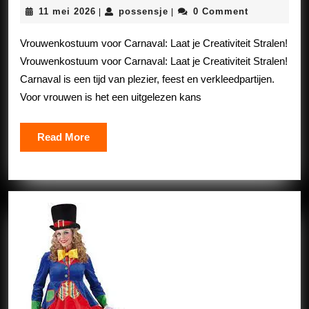
in
11
possensje
11 mei 2026
possensje
0 Comment
|
|
Stijl:
mei
Vrouwenkostuum
2026
Vrouwenkostuum voor Carnaval: Laat je Creativiteit Stralen!
Inspiratie
Vrouwenkostuum voor Carnaval: Laat je Creativiteit Stralen!
voor
Carnaval is een tijd van plezier, feest en verkleedpartijen.
Carnaval
Voor vrouwen is het een uitgelezen kans
Read
Read More
More