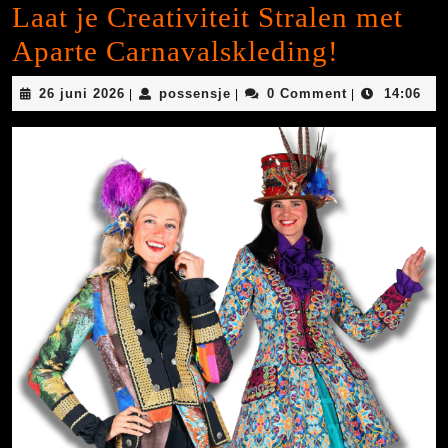
Laat je Creativiteit Stralen met
Aparte Carnavalskleding!
26
possensje
26 juni 2026
possensje
0 Comment
14:06
|
|
|
juni
2026