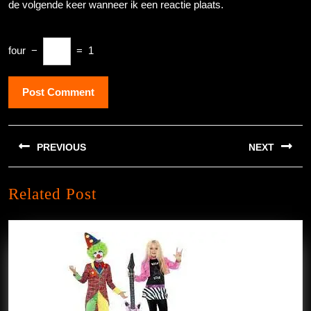
de volgende keer wanneer ik een reactie plaats.
four
−
=
1
Berichtnavigatie
PREVIOUS
NEXT
Previous
Next
Related Post
post:
post: