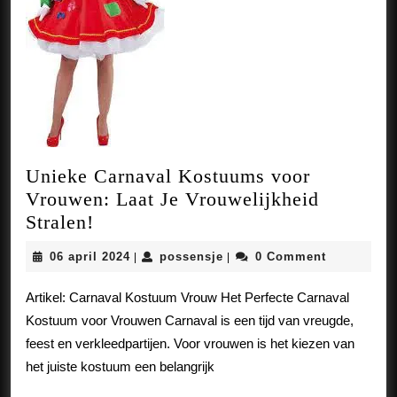
Unieke Carnaval Kostuums voor
Vrouwen: Laat Je Vrouwelijkheid
Unieke
Stralen!
Carnaval
06
possensje
06 april 2024
possensje
0 Comment
|
|
Kostuums
april
voor
2024
Artikel: Carnaval Kostuum Vrouw Het Perfecte Carnaval
Vrouwen:
Kostuum voor Vrouwen Carnaval is een tijd van vreugde,
Laat
feest en verkleedpartijen. Voor vrouwen is het kiezen van
Je
het juiste kostuum een belangrijk
Vrouwelijkheid