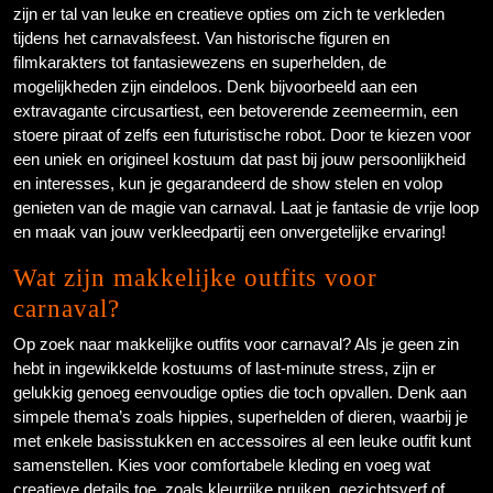
zijn er tal van leuke en creatieve opties om zich te verkleden
tijdens het carnavalsfeest. Van historische figuren en
filmkarakters tot fantasiewezens en superhelden, de
mogelijkheden zijn eindeloos. Denk bijvoorbeeld aan een
extravagante circusartiest, een betoverende zeemeermin, een
stoere piraat of zelfs een futuristische robot. Door te kiezen voor
een uniek en origineel kostuum dat past bij jouw persoonlijkheid
en interesses, kun je gegarandeerd de show stelen en volop
genieten van de magie van carnaval. Laat je fantasie de vrije loop
en maak van jouw verkleedpartij een onvergetelijke ervaring!
Wat zijn makkelijke outfits voor
carnaval?
Op zoek naar makkelijke outfits voor carnaval? Als je geen zin
hebt in ingewikkelde kostuums of last-minute stress, zijn er
gelukkig genoeg eenvoudige opties die toch opvallen. Denk aan
simpele thema’s zoals hippies, superhelden of dieren, waarbij je
met enkele basisstukken en accessoires al een leuke outfit kunt
samenstellen. Kies voor comfortabele kleding en voeg wat
creatieve details toe, zoals kleurrijke pruiken, gezichtsverf of