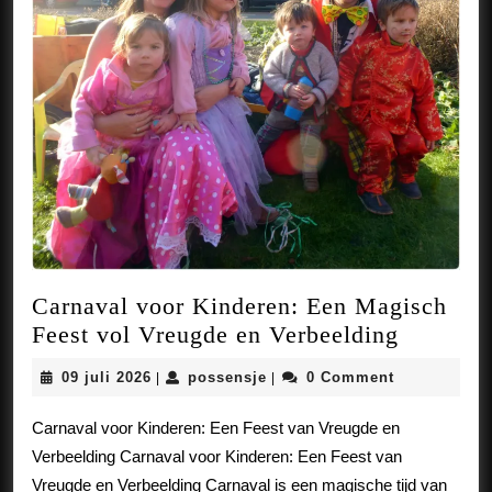
Carnaval voor Kinderen: Een Magisch
Carnava
Feest vol Vreugde en Verbeelding
voor
09
possensje
09 juli 2026
possensje
0 Comment
|
|
Kindere
juli
Een
2026
Carnaval voor Kinderen: Een Feest van Vreugde en
Magisch
Verbeelding Carnaval voor Kinderen: Een Feest van
Feest
Vreugde en Verbeelding Carnaval is een magische tijd van