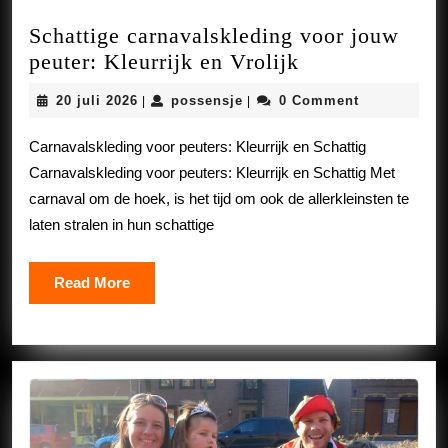
Schattige carnavalskleding voor jouw
Schattige
peuter: Kleurrijk en Vrolijk
carnavalskledi
20
possensje
20 juli 2026
possensje
0 Comment
|
|
voor
juli
jouw
2026
Carnavalskleding voor peuters: Kleurrijk en Schattig
peuter:
Carnavalskleding voor peuters: Kleurrijk en Schattig Met
Kleurrijk
carnaval om de hoek, is het tijd om ook de allerkleinsten te
en
laten stralen in hun schattige
Vrolijk
Read
Read More
More