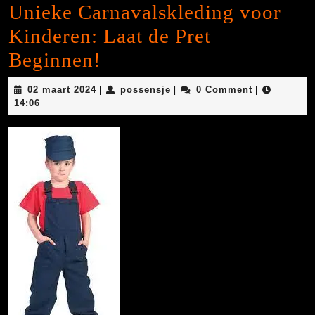
Unieke Carnavalskleding voor
Kinderen: Laat de Pret
Beginnen!
02
possensje
02 maart 2024
possensje
0 Comment
|
|
|
maart
14:06
2024