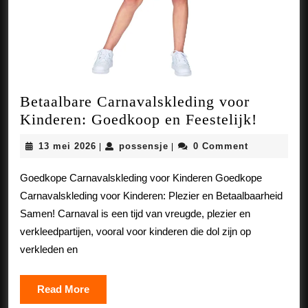
Betaalbare Carnavalskleding voor
Betaalb
Kinderen: Goedkoop en Feestelijk!
Carnava
13
possensje
13 mei 2026
possensje
0 Comment
|
|
voor
mei
Kinder
2026
Goedkope Carnavalskleding voor Kinderen Goedkope
Goedko
Carnavalskleding voor Kinderen: Plezier en Betaalbaarheid
en
Samen! Carnaval is een tijd van vreugde, plezier en
Feestel
verkleedpartijen, vooral voor kinderen die dol zijn op
verkleden en
Read
Read More
More