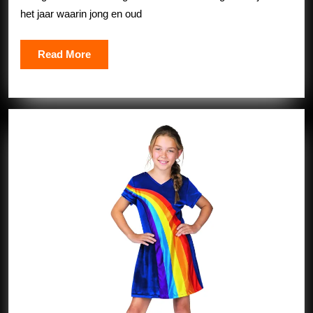
vol
het jaar waarin jong en oud
Vreugde
en
Read
Read More
Verbeeld
More