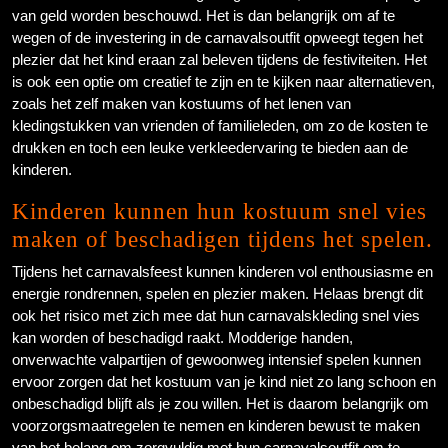
van geld worden beschouwd. Het is dan belangrijk om af te
wegen of de investering in de carnavalsoutfit opweegt tegen het
plezier dat het kind eraan zal beleven tijdens de festiviteiten. Het
is ook een optie om creatief te zijn en te kijken naar alternatieven,
zoals het zelf maken van kostuums of het lenen van
kledingstukken van vrienden of familieleden, om zo de kosten te
drukken en toch een leuke verkleedervaring te bieden aan de
kinderen.
Kinderen kunnen hun kostuum snel vies
maken of beschadigen tijdens het spelen.
Tijdens het carnavalsfeest kunnen kinderen vol enthousiasme en
energie rondrennen, spelen en plezier maken. Helaas brengt dit
ook het risico met zich mee dat hun carnavalskleding snel vies
kan worden of beschadigd raakt. Modderige handen,
onverwachte valpartijen of gewoonweg intensief spelen kunnen
ervoor zorgen dat het kostuum van je kind niet zo lang schoon en
onbeschadigd blijft als je zou willen. Het is daarom belangrijk om
voorzorgsmaatregelen te nemen en kinderen bewust te maken
van het belang om zorgvuldig met hun carnavalsoutfit om te