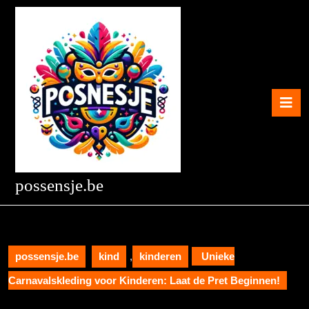
Skip
to
content
Skip
to
content
O
B
possensje.be
possensje.be
kind
,
kinderen
Unieke
Carnavalskleding voor Kinderen: Laat de Pret Beginnen!