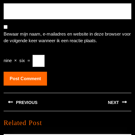
Bewaar mijn naam, e-mailadres en website in deze browser voor
de volgende keer wanneer ik een reactie plaats.
nine
×
six
=
Berichtnavigatie
PREVIOUS
NEXT
Previous
Next
Related Post
post:
post: