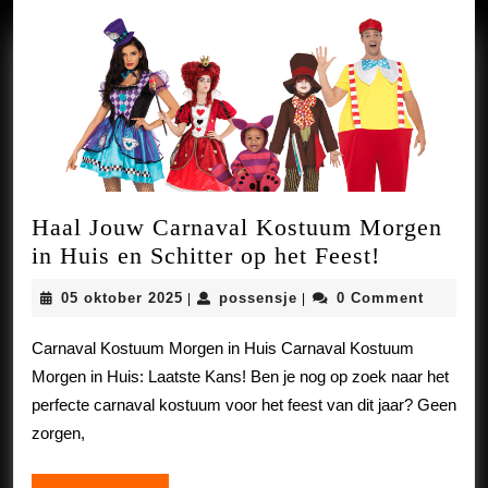
Haal Jouw Carnaval Kostuum Morgen
Haal
in Huis en Schitter op het Feest!
Jouw
05
possensje
05 oktober 2025
possensje
0 Comment
|
|
Carnaval
oktober
Kostuum
2025
Carnaval Kostuum Morgen in Huis Carnaval Kostuum
Morgen
Morgen in Huis: Laatste Kans! Ben je nog op zoek naar het
in
perfecte carnaval kostuum voor het feest van dit jaar? Geen
Huis
zorgen,
en
Schitter