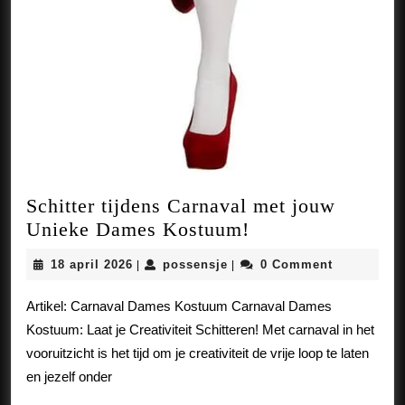
Schitter tijdens Carnaval met jouw
Schitter
Unieke Dames Kostuum!
tijdens
18
possensje
18 april 2026
possensje
0 Comment
|
|
Carnaval
april
met
2026
Artikel: Carnaval Dames Kostuum Carnaval Dames
jouw
Kostuum: Laat je Creativiteit Schitteren! Met carnaval in het
Unieke
vooruitzicht is het tijd om je creativiteit de vrije loop te laten
Dames
en jezelf onder
Kostuum!