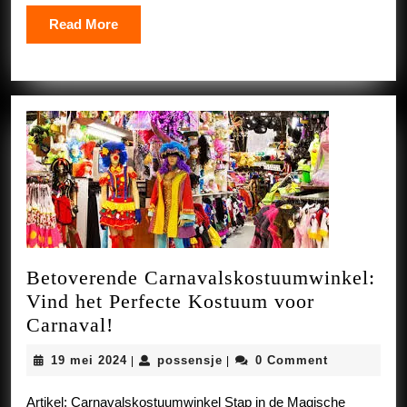
Read
Read More
More
Betoverende Carnavalskostuumwinkel:
Vind het Perfecte Kostuum voor
Betoverende
Carnaval!
Carnavalskostuumwinkel:
19
possensje
19 mei 2024
possensje
0 Comment
|
|
Vind
mei
het
2024
Artikel: Carnavalskostuumwinkel Stap in de Magische