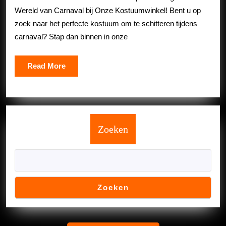
Perfecte
Wereld van Carnaval bij Onze Kostuumwinkel! Bent u op
Kostuum
zoek naar het perfecte kostuum om te schitteren tijdens
voor
carnaval? Stap dan binnen in onze
Carnaval!
Read
Read More
More
Zoeken
Zoeken