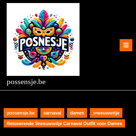
Skip
to
content
Skip
to
content
O
B
possensje.be
possensje.be
carnaval
,
dames
,
sneeuwwitje
Betoverende Sneeuwwitje Carnaval Outfit voor Dames