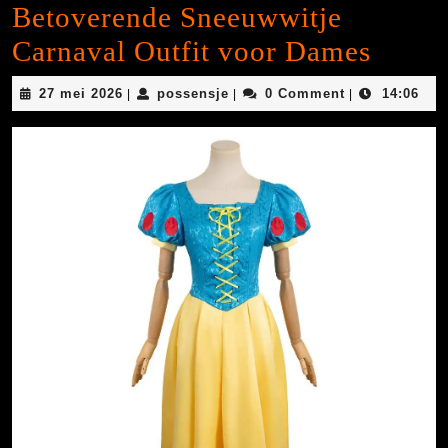
Betoverende Sneeuwwitje
Carnaval Outfit voor Dames
27
possensje
27 mei 2026
possensje
0 Comment
14:06
|
|
|
mei
2026