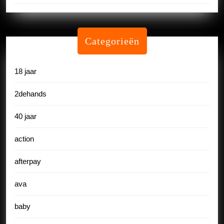
Categorieën
18 jaar
2dehands
40 jaar
action
afterpay
ava
baby