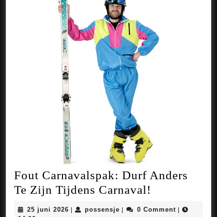
Fout Carnavalspak: Durf Anders
Fout
Te Zijn Tijdens Carnaval!
Carnavalspa
25
possensje
25 juni 2026
possensje
0 Comment
|
|
|